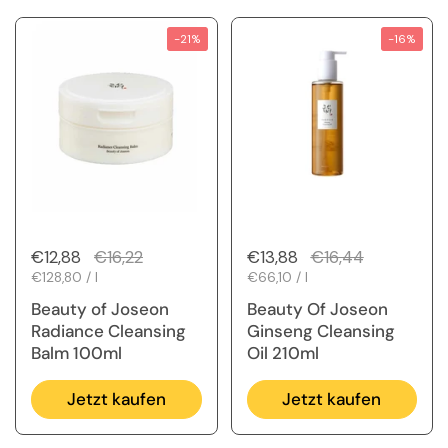
-21%
-16%
Regulärer Preis
€12,88
Sale-Preis
€16,22
Regulärer Preis
€13,88
Sale-Preis
€16,44
Stückpreis
€128,80 / l
Stückpreis
€66,10 / l
Beauty of Joseon
Beauty Of Joseon
Radiance Cleansing
Ginseng Cleansing
Balm 100ml
Oil 210ml
Jetzt kaufen
Jetzt kaufen