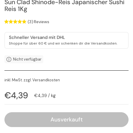
Sun Clad Shinode-Reis Japanischer Sushi
Reis 1Kg
(3)
Reviews
Schneller Versand mit DHL
Shoppe für über 60 € und wir schenken dir die Versandkosten.
Nicht verfügbar
inkl. MwSt. zzgl.
Versandkosten
Regulärer Preis
€4,39
Stückpreis
€4,39 / kg
Ausverkauft