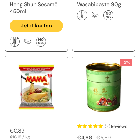
Heng Shun Sesamöl
Wasabipaste 90g
450ml
Jetzt kaufen
-21%
(2)
Reviews
Regulärer Preis
€0,89
Regulärer Preis
€4,66
Sale-Preis
€5,89
Stückpreis
€16,18 / kg