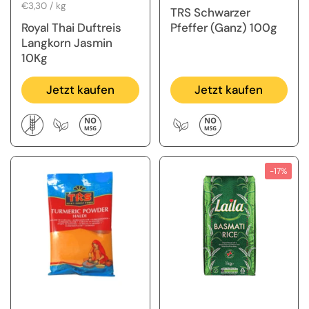
Stückpreis
€3,30 / kg
TRS Schwarzer
Royal Thai Duftreis
Pfeffer (Ganz) 100g
Langkorn Jasmin
10Kg
Jetzt kaufen
Jetzt kaufen
-17%