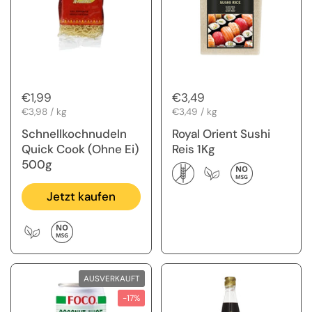
Regulärer Preis
€1,99
Regulärer Preis
€3,49
Stückpreis
€3,98 / kg
Stückpreis
€3,49 / kg
Schnellkochnudeln
Royal Orient Sushi
Quick Cook (Ohne Ei)
Reis 1Kg
500g
Jetzt kaufen
AUSVERKAUFT
-17%