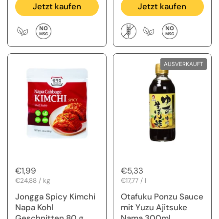
Jetzt kaufen
Jetzt kaufen
AUSVERKAUFT
Regulärer Preis
€1,99
Regulärer Preis
€5,33
Stückpreis
€24,88 / kg
Stückpreis
€17,77 / l
Jongga Spicy Kimchi
Otafuku Ponzu Sauce
Napa Kohl
mit Yuzu Ajitsuke
Geschnitten 80 g
Nama 300ml