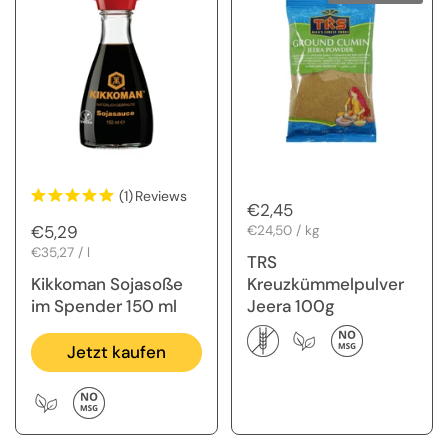
(1)
Reviews
Regulärer Preis
€2,45
Regulärer Preis
€5,29
Stückpreis
€24,50 / kg
Stückpreis
€35,27 / l
TRS
Kikkoman Sojasoße
Kreuzkümmelpulver
im Spender 150 ml
Jeera 100g
Jetzt kaufen