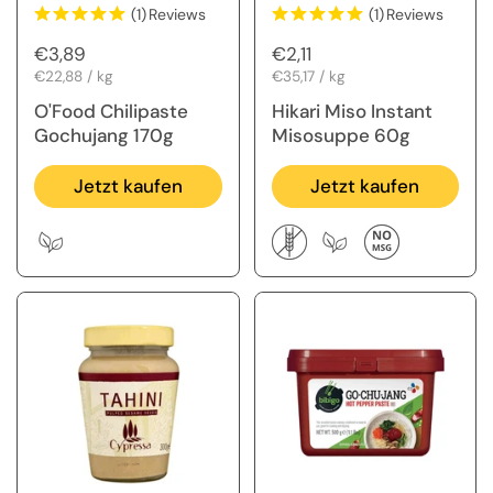
(1)
Reviews
(1)
Reviews
Regulärer Preis
€3,89
Regulärer Preis
€2,11
Stückpreis
€22,88 / kg
Stückpreis
€35,17 / kg
O'Food Chilipaste
Hikari Miso Instant
Gochujang 170g
Misosuppe 60g
Jetzt kaufen
Jetzt kaufen