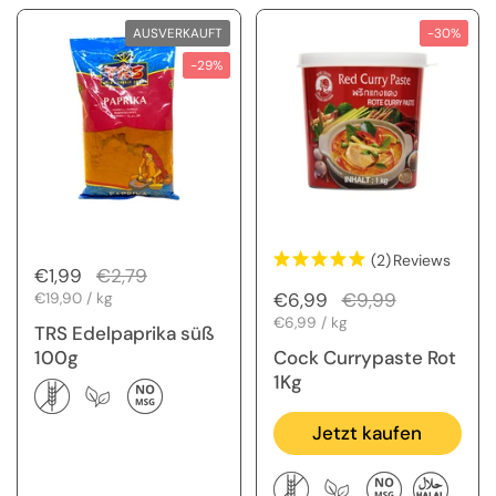
AUSVERKAUFT
-30%
-29%
(2)
Reviews
Regulärer Preis
€1,99
Sale-Preis
€2,79
Regulärer Preis
€6,99
Sale-Preis
€9,99
Stückpreis
€19,90 / kg
Stückpreis
€6,99 / kg
TRS Edelpaprika süß
100g
Cock Currypaste Rot
1Kg
Jetzt kaufen