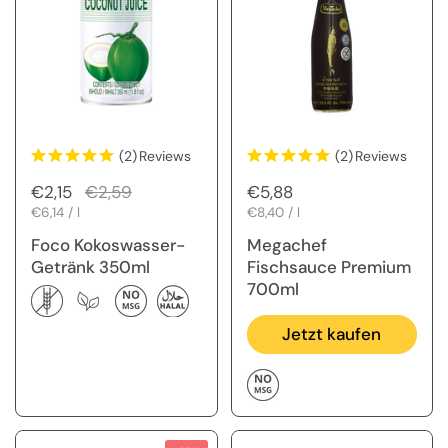
(2)
Reviews
(2)
Reviews
Regulärer Preis
€2,15
Sale-Preis
€2,59
Regulärer Preis
€5,88
Stückpreis
€6,14 / l
Stückpreis
€8,40 / l
Foco Kokoswasser-
Megachef
Getränk 350ml
Fischsauce Premium
700ml
Jetzt kaufen