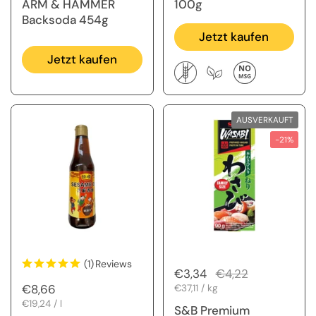
ARM & HAMMER
100g
Backsoda 454g
Jetzt kaufen
Jetzt kaufen
AUSVERKAUFT
-21%
(1)
Reviews
Regulärer Preis
€3,34
Sale-Preis
€4,22
Regulärer Preis
€8,66
Stückpreis
€37,11 / kg
Stückpreis
€19,24 / l
S&B Premium