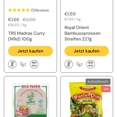
(1)
Reviews
Regulärer Preis
€1,69
Regulärer Preis
€1,66
Sale-Preis
€2,09
Stückpreis
€7,44 / kg
Stückpreis
€16,60 / kg
Royal Orient
TRS Madras Curry
Bambussprossen
(Mild) 100g
Streifen 227g
Jetzt kaufen
Jetzt kaufen
AUSVERKAUFT
-6%