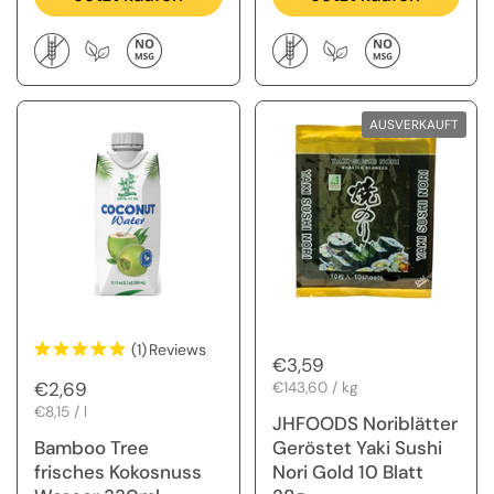
AUSVERKAUFT
(1)
Reviews
Regulärer Preis
€3,59
Regulärer Preis
€2,69
Stückpreis
€143,60 / kg
Stückpreis
€8,15 / l
JHFOODS Noriblätter
Bamboo Tree
Geröstet Yaki Sushi
frisches Kokosnuss
Nori Gold 10 Blatt