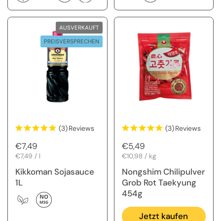
AUSVERKAUFT
PREISVERSPRECHEN
(3)
Reviews
(3)
Reviews
Regulärer Preis
€7,49
Regulärer Preis
€5,49
Stückpreis
€7,49 / l
Stückpreis
€10,98 / kg
Kikkoman Sojasauce
Nongshim Chilipulver
1L
Grob Rot Taekyung
454g
Jetzt kaufen