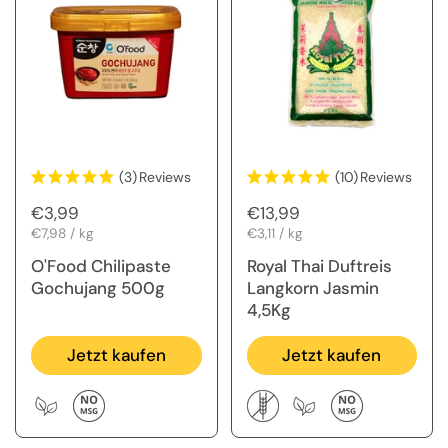
(3)
Reviews
(10)
Reviews
Regulärer Preis
€3,99
Regulärer Preis
€13,99
Stückpreis
€7,98 / kg
Stückpreis
€3,11 / kg
O'Food Chilipaste
Royal Thai Duftreis
Gochujang 500g
Langkorn Jasmin
4,5Kg
Jetzt kaufen
Jetzt kaufen