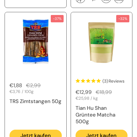
-37%
-32%
(3)
Reviews
Regulärer Preis
€1,88
Sale-Preis
€2,99
Regulärer Preis
€12,99
Sale-Preis
€18,99
Stückpreis
€3,76 / 100g
Stückpreis
€25,98 / kg
TRS Zimtstangen 50g
Tian Hu Shan
Grüntee Matcha
500g
Jetzt kaufen
Jetzt kaufen