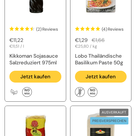
(2)
Reviews
(4)
Reviews
Regulärer Preis
€11,22
Regulärer Preis
€1,29
Sale-Preis
€1,66
Stückpreis
€11,51 / l
Stückpreis
€25,80 / kg
Kikkoman Sojasauce
Lobo Thailändische
Salzreduziert 975ml
Basilikum Paste 50g
Jetzt kaufen
Jetzt kaufen
AUSVERKAUFT
PREISVERSPRECHEN