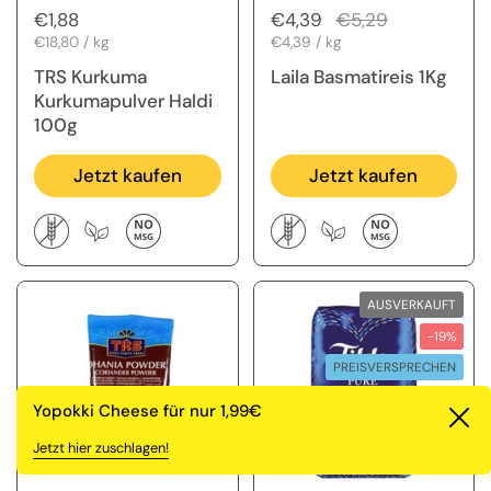
Regulärer Preis
€1,88
Regulärer Preis
€4,39
Sale-Preis
€5,29
Stückpreis
€18,80 / kg
Stückpreis
€4,39 / kg
TRS Kurkuma
Laila Basmatireis 1Kg
Kurkumapulver Haldi
100g
Jetzt kaufen
Jetzt kaufen
AUSVERKAUFT
-19%
PREISVERSPRECHEN
Yopokki Cheese für nur 1,99€
Schl
Jetzt hier zuschlagen!