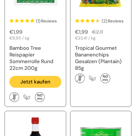
(1)
Reviews
(2)
Reviews
Regulärer Preis
€1,99
Regulärer Preis
€1,99
Sale-Preis
€2,11
Stückpreis
€9,95 / kg
Stückpreis
€23,41 / kg
Bamboo Tree
Tropical Gourmet
Reispapier
Bananenchips
Sommerrolle Rund
Gesalzen (Plantain)
22cm 200g
85g
Jetzt kaufen