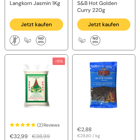
Langkorn Jasmin 1Kg
S&B Hot Golden
Curry 220g
Jetzt kaufen
Jetzt kaufen
-15%
(2)
Reviews
Regulärer Preis
€2,88
Regulärer Preis
€32,99
Sale-Preis
€38,99
Stückpreis
€28,80 / kg