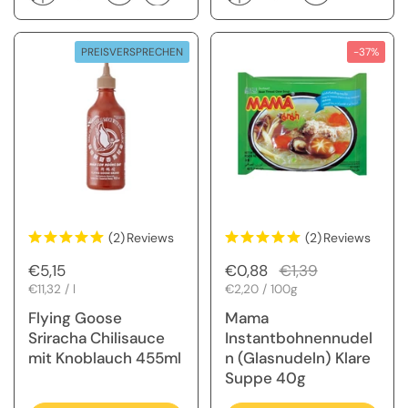
PREISVERSPRECHEN
-37%
(2)
Reviews
(2)
Reviews
Regulärer Preis
€5,15
Regulärer Preis
€0,88
Sale-Preis
€1,39
Stückpreis
€11,32 / l
Stückpreis
€2,20 / 100g
Flying Goose
Mama
Sriracha Chilisauce
Instantbohnennudel
mit Knoblauch 455ml
n (Glasnudeln) Klare
Suppe 40g