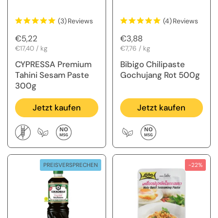
(3)
Reviews
(4)
Reviews
Regulärer Preis
€5,22
Regulärer Preis
€3,88
Stückpreis
€17,40 / kg
Stückpreis
€7,76 / kg
CYPRESSA Premium
Bibigo Chilipaste
Tahini Sesam Paste
Gochujang Rot 500g
300g
Jetzt kaufen
Jetzt kaufen
PREISVERSPRECHEN
-22%