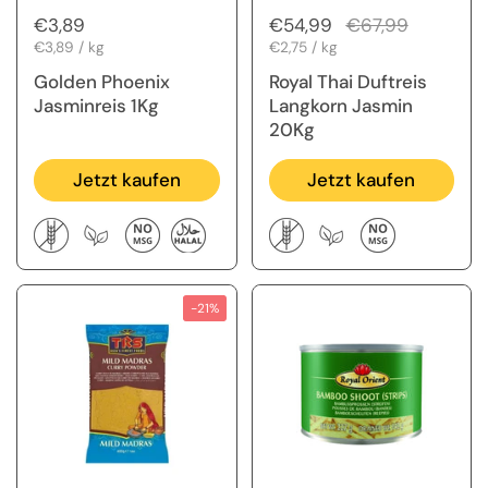
Regulärer Preis
€3,89
Regulärer Preis
€54,99
Sale-Preis
€67,99
Stückpreis
€3,89 / kg
Stückpreis
€2,75 / kg
Golden Phoenix
Royal Thai Duftreis
Jasminreis 1Kg
Langkorn Jasmin
20Kg
Jetzt kaufen
Jetzt kaufen
-21%