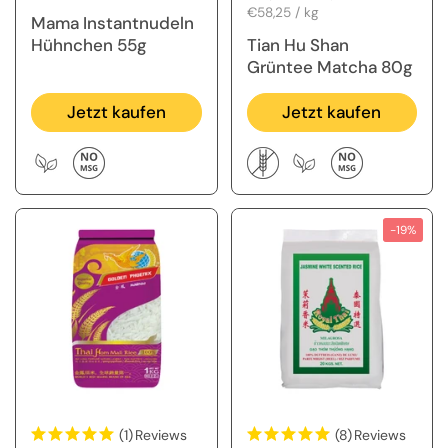
Stückpreis
€58,25 / kg
Mama Instantnudeln
Hühnchen 55g
Tian Hu Shan
Grüntee Matcha 80g
Jetzt kaufen
Jetzt kaufen
-19%
(1)
Reviews
(8)
Reviews