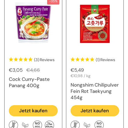
-35%
(3)
Reviews
(1)
Reviews
Regulärer Preis
€3,05
Sale-Preis
€4,66
Regulärer Preis
€5,49
Stückpreis
€10,98 / kg
Cock Curry-Paste
Nongshim Chilipulver
Panang 400g
Fein Rot Taekyung
454g
Jetzt kaufen
Jetzt kaufen