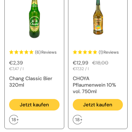
(6)
Reviews
(1)
Reviews
Regulärer Preis
€2,39
Regulärer Preis
€12,99
Sale-Preis
€18,00
Stückpreis
€7,47 / l
Stückpreis
€17,32 / l
Chang Classic Bier
CHOYA
320ml
Pflaumenwein 10%
vol. 750ml
Jetzt kaufen
Jetzt kaufen