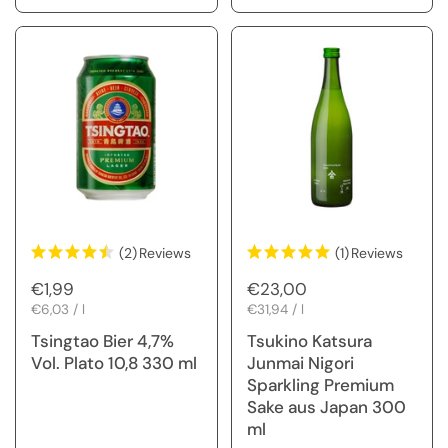
(2)
Reviews
(1)
Reviews
Regulärer Preis
€1,99
Regulärer Preis
€23,00
Stückpreis
€6,03 / l
Stückpreis
€31,94 / l
Tsingtao Bier 4,7%
Tsukino Katsura
Vol. Plato 10,8 330 ml
Junmai Nigori
Sparkling Premium
Sake aus Japan 300
ml