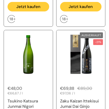
Jetzt kaufen
Jetzt kaufen
AUSVERKAUFT
-21%
Regulärer Preis
€48,00
Regulärer Preis
€69,88
Sale-Preis
€89,00
Stückpreis
€66,67 / l
Stückpreis
€97,06 / l
Tsukino Katsura
Zaku Kaizan Ittekisui
Junmai Nigori
Jumai Dai Ginjo