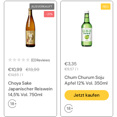
AUSVERKAUFT
NEU
-21%
(0)
Reviews
Regulärer Preis
€3,35
Regulärer Preis
€10,99
Sale-Preis
€13,99
Stückpreis
€9,57 / l
Stückpreis
€14,65 / l
Chum Churum Soju
Choya Sake
Apfel 12% Vol. 350ml
Japanischer Reiswein
14,5% Vol. 750ml
Jetzt kaufen