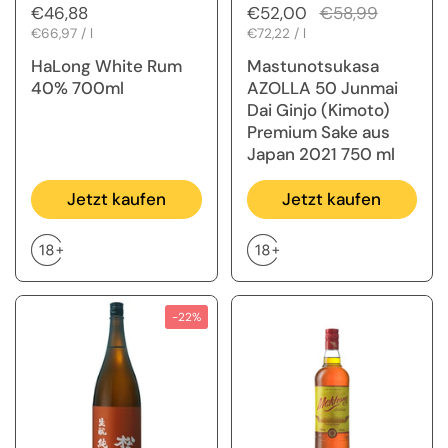
Regulärer Preis
€46,88
Regulärer Preis
€52,00
Sale-Preis
€58,99
Stückpreis
€66,97 / l
Stückpreis
€72,22 / l
HaLong White Rum
Mastunotsukasa
40% 700ml
AZOLLA 50 Junmai
Dai Ginjo (Kimoto)
Premium Sake aus
Japan 2021 750 ml
Jetzt kaufen
Jetzt kaufen
-22%