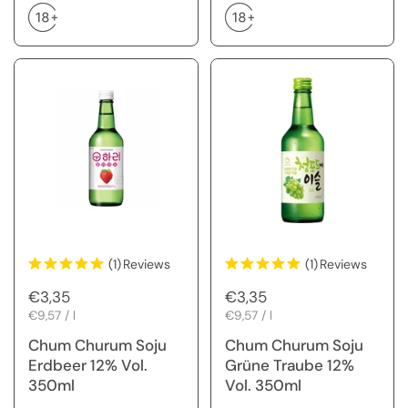
(1)
Reviews
(1)
Reviews
Regulärer Preis
€3,35
Regulärer Preis
€3,35
Stückpreis
€9,57 / l
Stückpreis
€9,57 / l
Chum Churum Soju
Chum Churum Soju
Erdbeer 12% Vol.
Grüne Traube 12%
350ml
Vol. 350ml