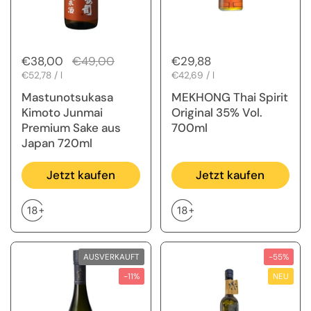
Regulärer Preis
€38,00
Sale-Preis
€49,00
Regulärer Preis
€29,88
Stückpreis
€52,78 / l
Stückpreis
€42,69 / l
Mastunotsukasa
MEKHONG Thai Spirit
Kimoto Junmai
Original 35% Vol.
Premium Sake aus
700ml
Japan 720ml
Jetzt kaufen
Jetzt kaufen
AUSVERKAUFT
-55%
-11%
NEU