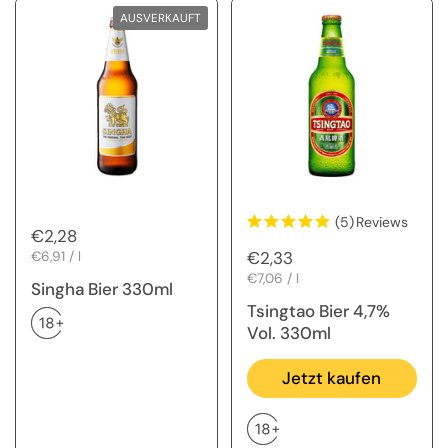
AUSVERKAUFT
(5)
Reviews
Regulärer Preis
€2,28
Regulärer Preis
€2,33
Stückpreis
€6,91 / l
Stückpreis
€7,06 / l
Singha Bier 330ml
Tsingtao Bier 4,7%
Vol. 330ml
Jetzt kaufen