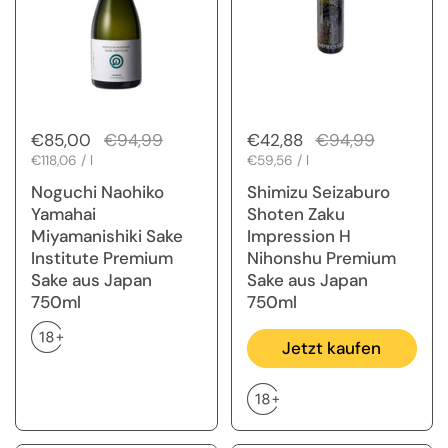
Regulärer Preis
€85,00
Sale-Preis
€94,99
Regulärer Preis
€42,88
Sale-Preis
€94,99
Stückpreis
€118,06 / l
Stückpreis
€59,56 / l
Noguchi Naohiko
Shimizu Seizaburo
Yamahai
Shoten Zaku
Miyamanishiki Sake
Impression H
Institute Premium
Nihonshu Premium
Sake aus Japan
Sake aus Japan
750ml
750ml
Jetzt kaufen