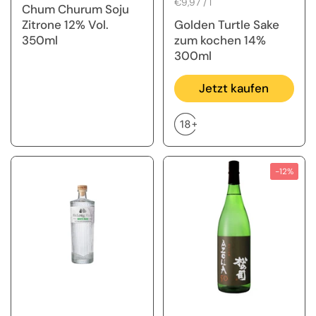
Stückpreis
€9,97 / l
Chum Churum Soju
Zitrone 12% Vol.
Golden Turtle Sake
350ml
zum kochen 14%
300ml
Jetzt kaufen
-12%