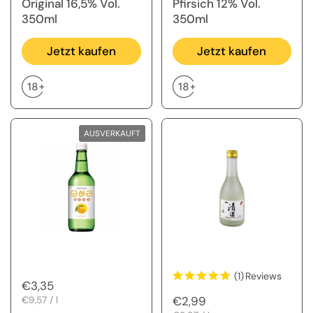
Original 16,5% Vol.
Pfirsich 12% Vol.
350ml
350ml
Jetzt kaufen
Jetzt kaufen
AUSVERKAUFT
(1)
Reviews
Regulärer Preis
€3,35
Regulärer Preis
€2,99
Stückpreis
€9,57 / l