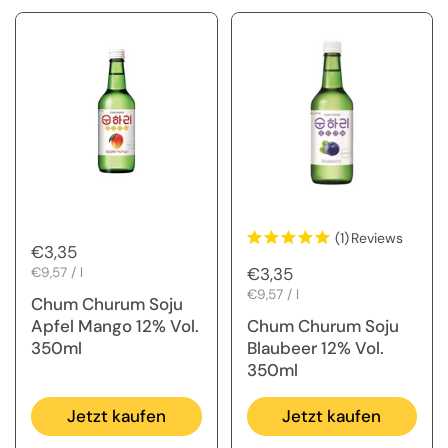
(1)
Reviews
Regulärer Preis
€3,35
Regulärer Preis
€3,35
Stückpreis
€9,57 / l
Stückpreis
€9,57 / l
Chum Churum Soju
Apfel Mango 12% Vol.
Chum Churum Soju
350ml
Blaubeer 12% Vol.
350ml
Jetzt kaufen
Jetzt kaufen