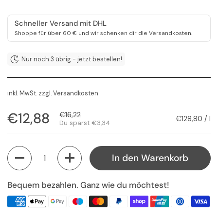
Schneller Versand mit DHL
Shoppe für über 60 € und wir schenken dir die Versandkosten.
Nur noch 3 übrig - jetzt bestellen!
inkl. MwSt. zzgl.
Versandkosten
Regulärer Preis
€12,88
Sale-Preis
€16,22
Stückpreis
€128,80 / l
Du sparst €3,34
Anzahl
In den Warenkorb
Bequem bezahlen. Ganz wie du möchtest!