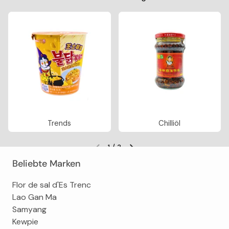
Trends
Chilliöl
1
/
3
Vorherige Folie
Nächste Folie
Beliebte Marken
Flor de sal d'Es Trenc
Lao Gan Ma
Samyang
Kewpie