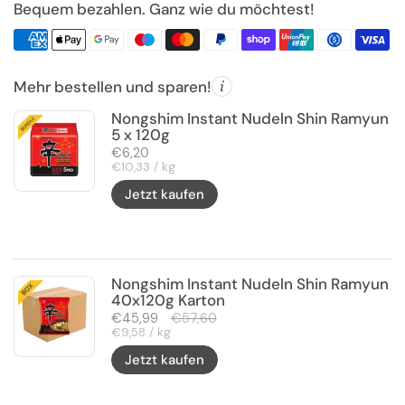
Bequem bezahlen. Ganz wie du möchtest!
Mehr bestellen und sparen!
Nongshim Instant Nudeln Shin Ramyun
5 x 120g
Regulärer Preis
€6,20
Stückpreis
€10,33 / kg
Jetzt kaufen
Nongshim Instant Nudeln Shin Ramyun
40x120g Karton
Regulärer Preis
€45,99
Sale-Preis
€57,60
Stückpreis
€9,58 / kg
Jetzt kaufen