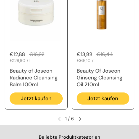
Regulärer Preis
€12,88
Sale-Preis
€16,22
Regulärer Preis
€13,88
Sale-Preis
€16,44
Stückpreis
€128,80 / l
Stückpreis
€66,10 / l
Beauty of Joseon
Beauty Of Joseon
Radiance Cleansing
Ginseng Cleansing
Balm 100ml
Oil 210ml
Jetzt kaufen
Jetzt kaufen
1
/
6
Vorherige Folie
Nächste Folie
Beliebte Produktkategorien