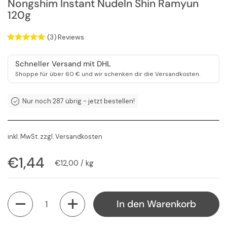
Nongshim Instant Nudeln Shin Ramyun
120g
(3)
Reviews
Schneller Versand mit DHL
Shoppe für über 60 € und wir schenken dir die Versandkosten.
Nur noch 287 übrig - jetzt bestellen!
inkl. MwSt. zzgl.
Versandkosten
Regulärer Preis
€1,44
Stückpreis
€12,00 / kg
Anzahl
In den Warenkorb