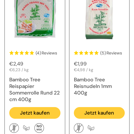
(4)
Reviews
(5)
Reviews
Regulärer Preis
€2,49
Regulärer Preis
€1,99
Stückpreis
€6,23 / kg
Stückpreis
€4,98 / kg
Bamboo Tree
Bamboo Tree
Reispapier
Reisnudeln 1mm
Sommerrolle Rund 22
400g
cm 400g
Jetzt kaufen
Jetzt kaufen