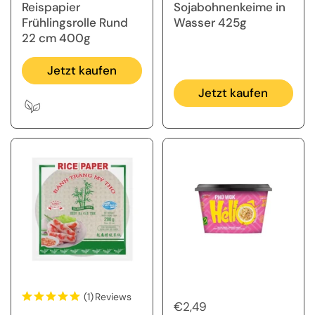
Reispapier
Sojabohnenkeime in
Frühlingsrolle Rund
Wasser 425g
22 cm 400g
Jetzt kaufen
Jetzt kaufen
(1)
Reviews
Regulärer Preis
€2,49