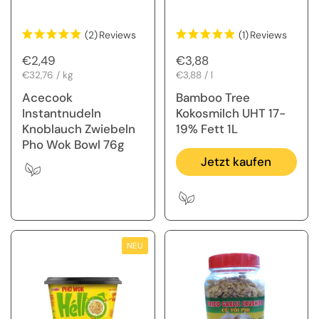
(2)
Reviews
(1)
Reviews
Regulärer Preis
€2,49
Regulärer Preis
€3,88
Stückpreis
€32,76 / kg
Stückpreis
€3,88 / l
Acecook
Bamboo Tree
Instantnudeln
Kokosmilch UHT 17-
Knoblauch Zwiebeln
19% Fett 1L
Pho Wok Bowl 76g
Jetzt kaufen
NEU