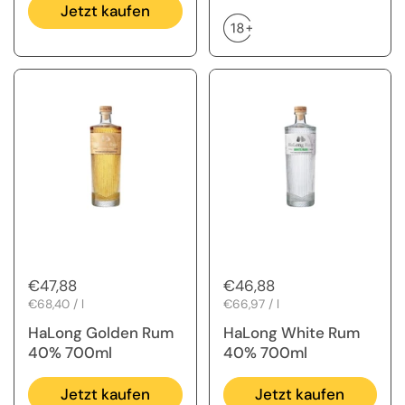
Jetzt kaufen
Regulärer Preis
€47,88
Regulärer Preis
€46,88
Stückpreis
€68,40 / l
Stückpreis
€66,97 / l
HaLong Golden Rum
HaLong White Rum
40% 700ml
40% 700ml
Jetzt kaufen
Jetzt kaufen