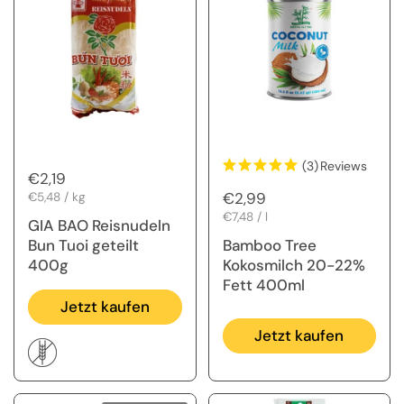
(3)
Reviews
Regulärer Preis
€2,19
Regulärer Preis
€2,99
Stückpreis
€5,48 / kg
Stückpreis
€7,48 / l
GIA BAO Reisnudeln
Bun Tuoi geteilt
Bamboo Tree
400g
Kokosmilch 20-22%
Fett 400ml
Jetzt kaufen
Jetzt kaufen