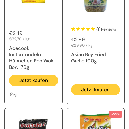
(1)
Reviews
Regulärer Preis
€2,49
Regulärer Preis
€2,99
Stückpreis
€32,76 / kg
Stückpreis
€29,90 / kg
Acecook
Instantnudeln
Asian Boy Fried
Hühnchen Pho Wok
Garlic 100g
Bowl 76g
Jetzt kaufen
Jetzt kaufen
-23%