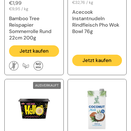
Regulärer Preis
€1,99
Stückpreis
€32,76 / kg
Stückpreis
€9,95 / kg
Acecook
Bamboo Tree
Instantnudeln
Reispapier
Rindfleisch Pho Wok
Sommerrolle Rund
Bowl 76g
22cm 200g
Jetzt kaufen
Jetzt kaufen
AUSVERKAUFT