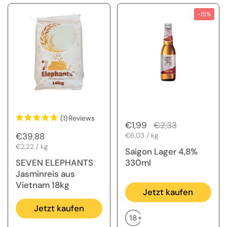
-15%
(1)
Reviews
Regulärer Preis
€1,99
Sale-Preis
€2,33
Regulärer Preis
€39,88
Stückpreis
€6,03 / kg
Stückpreis
€2,22 / kg
Saigon Lager 4,8%
SEVEN ELEPHANTS
330ml
Jasminreis aus
Vietnam 18kg
Jetzt kaufen
Jetzt kaufen