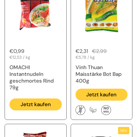
Regulärer Preis
€0,99
Regulärer Preis
€2,31
Sale-Preis
€2,99
Stückpreis
€12,53 / kg
Stückpreis
€5,78 / kg
OMACHI
Vinh Thuan
Instantnudeln
Maisstärke Bot Bap
geschmortes Rind
400g
79g
Jetzt kaufen
Jetzt kaufen
NEU