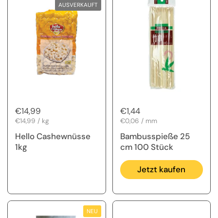
AUSVERKAUFT
Regulärer Preis
€14,99
Regulärer Preis
€1,44
Stückpreis
€14,99 / kg
Stückpreis
€0,06 / mm
Hello Cashewnüsse
Bambusspieße 25
1kg
cm 100 Stück
Jetzt kaufen
NEU