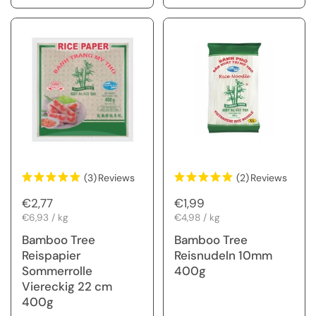
(3)
Reviews
(2)
Reviews
Regulärer Preis
€2,77
Regulärer Preis
€1,99
Stückpreis
€6,93 / kg
Stückpreis
€4,98 / kg
Bamboo Tree
Bamboo Tree
Reispapier
Reisnudeln 10mm
Sommerrolle
400g
Viereckig 22 cm
400g