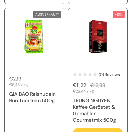
AUSVERKAUFT
-13%
(0)
Reviews
Regulärer Preis
€2,19
Regulärer Preis
€11,22
Sale-Preis
€12,88
Stückpreis
€5,48 / kg
Stückpreis
€22,44 / kg
GIA BAO Reisnudeln
Bun Tuoi 1mm 500g
TRUNG NGUYEN
Kaffee Geröstet &
Gemahlen
Gourmetmix 500g