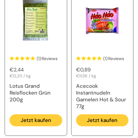
(1)
Reviews
(1)
Reviews
Regulärer Preis
€2,44
Regulärer Preis
€0,89
Stückpreis
€12,20 / kg
Stückpreis
€11,56 / kg
Lotus Grand
Acecook
Reisflocken Grün
Instantnudeln
200g
Garnelen Hot & Sour
77g
Jetzt kaufen
Jetzt kaufen