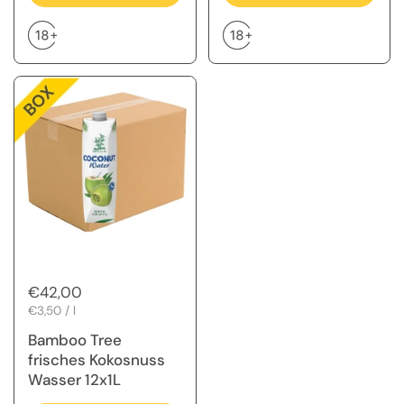
Regulärer Preis
€42,00
Stückpreis
€3,50 / l
Bamboo Tree
frisches Kokosnuss
Wasser 12x1L