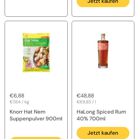
Jetzt kaufen
Regulärer Preis
€6,88
Regulärer Preis
€48,88
Stückpreis
€7,64 / kg
Stückpreis
€69,83 / l
Knorr Hat Nem
HaLong Spiced Rum
Suppenpulver 900ml
40% 700ml
Jetzt kaufen