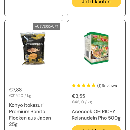
Jetzt kaufen
AUSVERKAUFT
(1)
Reviews
Regulärer Preis
€7,88
Regulärer Preis
€3,55
Stückpreis
€315,20 / kg
Stückpreis
€46,10 / kg
Kohyo Itokezuri
Premium Bonito
Acecook OH RICEY
Flocken aus Japan
Reisnudeln Pho 500g
25g