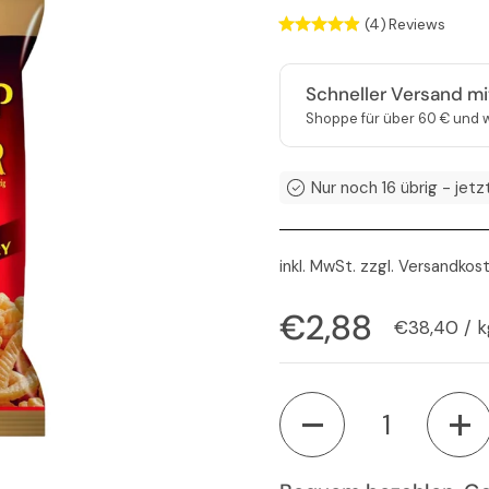
(4)
Reviews
Schneller Versand m
Shoppe für über 60 € und w
Nur noch 16 übrig - jetz
inkl. MwSt. zzgl.
Versandkos
Regulärer Pre
€2,88
Stückpreis
€38,40 / k
Anzahl