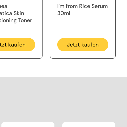
hea
I'm from Rice Serum
atica Skin
30ml
tioning Toner
l
tzt kaufen
Jetzt kaufen