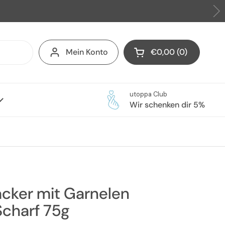
Mein Konto
€0,00
0
Warenkorb öffnen
Warenkorb Gesamtb
im Warenkorb
utoppa Club
Wir schenken dir 5%
cker mit Garnelen
charf 75g