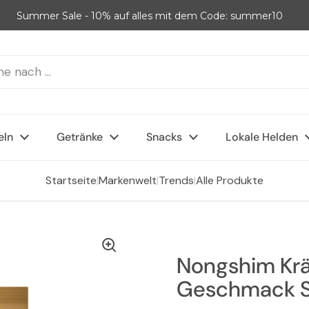
Summer Sale - 10% auf alles mit dem Code: summer10
eln
Getränke
Snacks
Lokale Helden
Startseite
|
Markenwelt
|
Trends
|
Alle Produkte
Nongshim Krä
Geschmack S