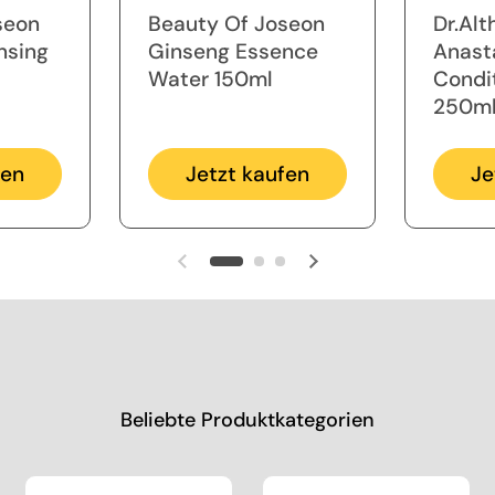
seon
Beauty Of Joseon
Dr.Alt
nsing
Ginseng Essence
Anast
Water 150ml
Condi
250m
fen
Jetzt kaufen
Je
Vorherige Folie
Nächste Folie
Beliebte Produktkategorien