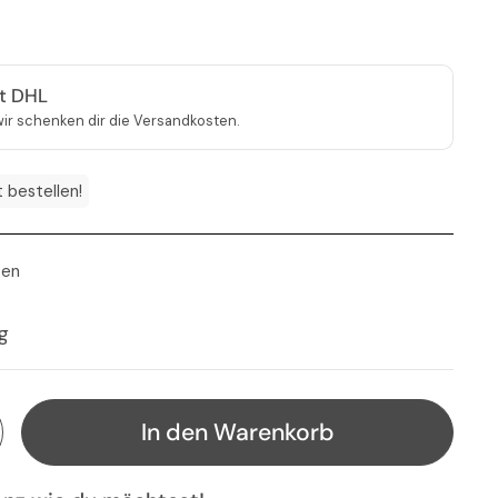
it DHL
ir schenken dir die Versandkosten.
t bestellen!
ten
is
g
In den Warenkorb