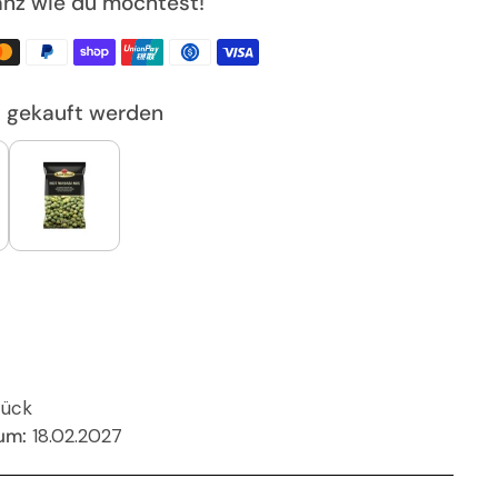
nz wie du möchtest!
u gekauft werden
tück
um:
18.02.2027