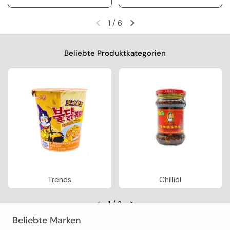
1
/
6
Vorherige Folie
Nächste Folie
Beliebte Produktkategorien
Trends
Chilliöl
1
/
3
Vorherige Folie
Nächste Folie
Beliebte Marken