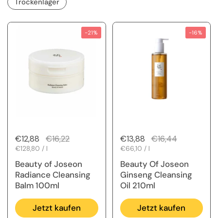
Trockenlager
-21%
-16%
Regulärer Preis
€12,88
Sale-Preis
€16,22
Regulärer Preis
€13,88
Sale-Preis
€16,44
Stückpreis
€128,80 / l
Stückpreis
€66,10 / l
Beauty of Joseon
Beauty Of Joseon
Radiance Cleansing
Ginseng Cleansing
Balm 100ml
Oil 210ml
Jetzt kaufen
Jetzt kaufen