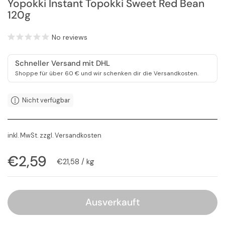
Yopokki Instant Topokki Sweet Red Bean
120g
No reviews
Schneller Versand mit DHL
Shoppe für über 60 € und wir schenken dir die Versandkosten.
Nicht verfügbar
inkl. MwSt. zzgl.
Versandkosten
Regulärer Preis
€2,59
Stückpreis
€21,58 / kg
Ausverkauft