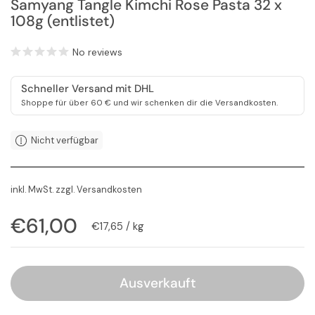
Samyang Tangle Kimchi Rose Pasta 32 x
108g (entlistet)
No reviews
Schneller Versand mit DHL
Shoppe für über 60 € und wir schenken dir die Versandkosten.
Nicht verfügbar
inkl. MwSt. zzgl.
Versandkosten
Regulärer Preis
€61,00
Stückpreis
€17,65 / kg
Ausverkauft