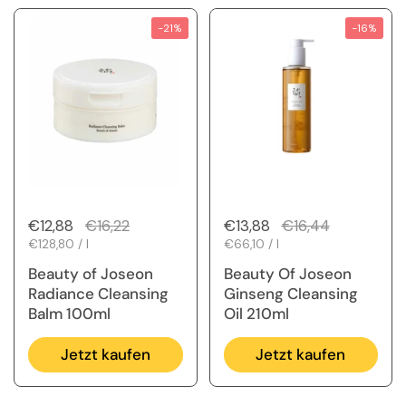
-21%
-16%
Regulärer Preis
€12,88
Sale-Preis
€16,22
Regulärer Preis
€13,88
Sale-Preis
€16,44
Stückpreis
€128,80 / l
Stückpreis
€66,10 / l
Beauty of Joseon
Beauty Of Joseon
Radiance Cleansing
Ginseng Cleansing
Balm 100ml
Oil 210ml
Jetzt kaufen
Jetzt kaufen