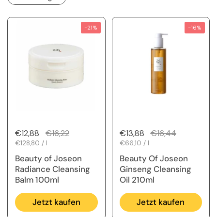
-21%
-16%
Regulärer Preis
€12,88
Sale-Preis
€16,22
Regulärer Preis
€13,88
Sale-Preis
€16,44
Stückpreis
€128,80 / l
Stückpreis
€66,10 / l
Beauty of Joseon
Beauty Of Joseon
Radiance Cleansing
Ginseng Cleansing
Balm 100ml
Oil 210ml
Jetzt kaufen
Jetzt kaufen