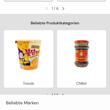
1
/
6
Vorherige Folie
Nächste Folie
Beliebte Produktkategorien
Trends
Chilliöl
1
/
3
Vorherige Folie
Nächste Folie
Beliebte Marken