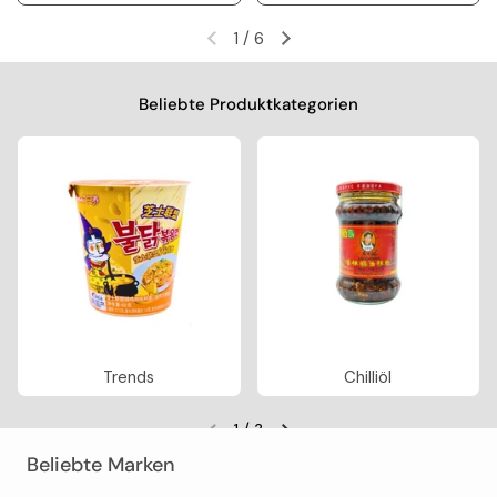
1
/
6
Vorherige Folie
Nächste Folie
Beliebte Produktkategorien
Trends
Chilliöl
1
/
3
Vorherige Folie
Nächste Folie
Beliebte Marken