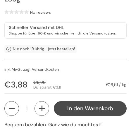
No reviews
Schneller Versand mit DHL
Shoppe für über 60 € und wir schenken dir die Versandkosten.
Nur noch 19 übrig - jetzt bestellen!
inkl. MwSt. zzgl.
Versandkosten
Regulärer Preis
€3,88
Sale-Preis
€6,99
Stückpreis
€16,51 / kg
Du sparst €3,11
Anzahl
In den Warenkorb
Bequem bezahlen. Ganz wie du möchtest!