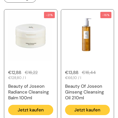
-21%
-16%
Regulärer Preis
€12,88
Sale-Preis
€16,22
Regulärer Preis
€13,88
Sale-Preis
€16,44
Stückpreis
€128,80 / l
Stückpreis
€66,10 / l
Beauty of Joseon
Beauty Of Joseon
Radiance Cleansing
Ginseng Cleansing
Balm 100ml
Oil 210ml
Jetzt kaufen
Jetzt kaufen