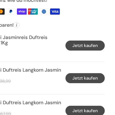
nz wie du möchtest!
paren!
i Jasminreis Duftreis
 1Kg
Jetzt kaufen
Preis
i Duftreis Langkorn Jasmin
Jetzt kaufen
Preis
ale-Preis
38,99
i Duftreis Langkorn Jasmin
Jetzt kaufen
Preis
ale-Preis
67,99