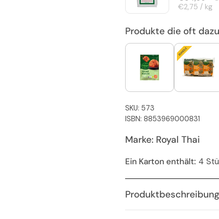
Stückpreis
€2,75 / kg
Produkte die oft daz
SKU: 573
ISBN: 8853969000831
Marke: Royal Thai
Ein Karton enthält:
4 St
Produktbeschreibun