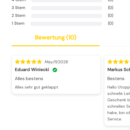
3 Stern
(0)
2 Stern
(0)
1 Stern
(0)
bewertung (
10
)
May/11/2026
Eduard Winiecki
Markus Sc
Alles bestens
Bestens
Alles sehr gut geklappt
Hallo Utoppa Thema ich wollte mich für die
schnelle Li
Geschenk b
schnellen Se
habe, bin ic
Service.