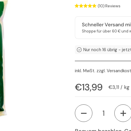
(10)
Reviews
Schneller Versand m
Shoppe für über 60 € und w
Nur noch 16 übrig - jetz
inkl. MwSt. zzgl.
Versandkos
Regulärer Pre
€13,99
Stückprei
€3,11 / kg
Anzahl