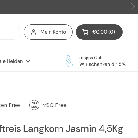
Mein Konto
€0,00
0
Warenkorb öffnen
Warenkorb Gesamtb
im Warenkorb
utoppa Club
ale Helden
Wir schenken dir 5%
ten Free
MSG Free
ftreis Langkorn Jasmin 4,5Kg