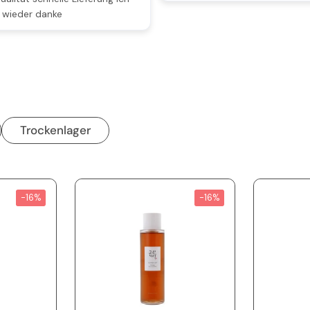
 wieder danke
Trockenlager
-16%
-16%