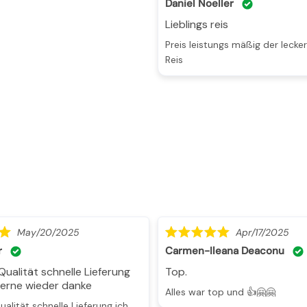
Daniel Noeller
Lieblings reis
Preis leistungs mäßig der leckerste Jasmin
Reis
May/20/2025
Apr/17/2025
r
Carmen-Ileana Deaconu
Top.
gerne wieder danke
Alles war top und 👍🤗🤗