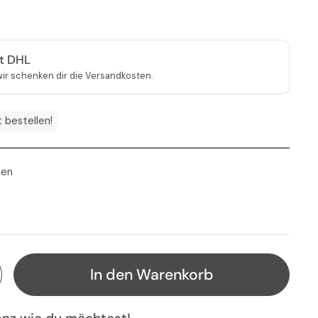
it DHL
ir schenken dir die Versandkosten.
t bestellen!
ten
is
s
In den Warenkorb