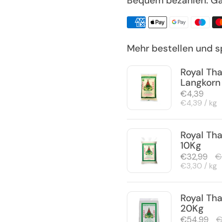
Bequem bezahlen. Ga
Mehr bestellen und s
Royal Tha
Langkorn
Regulärer 
€4,39
Stückpreis
€4,39 / kg
Royal Tha
10Kg
Regulärer 
€32,99
S
€
Stückpreis
€3,30 / kg
Royal Tha
20Kg
Regulärer 
€54,99
S
€