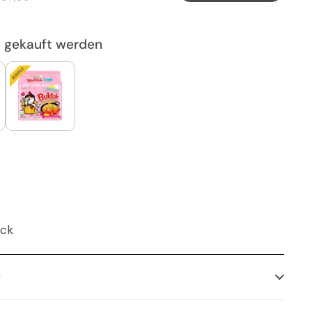
u gekauft werden
ück
g