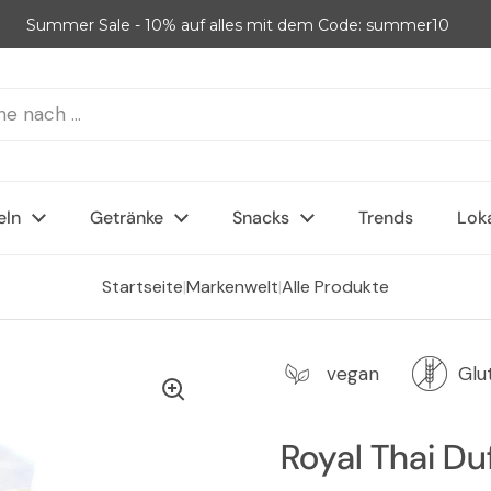
Summer Sale - 10% auf alles mit dem Code: summer10
eln
Getränke
Snacks
Trends
Lok
Startseite
|
Markenwelt
|
Alle Produkte
vegan
Glu
Royal Thai Du