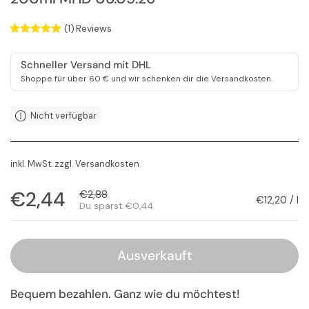
(1)
Reviews
Schneller Versand mit DHL
Shoppe für über 60 € und wir schenken dir die Versandkosten.
Nicht verfügbar
inkl. MwSt. zzgl.
Versandkosten
Regulärer Preis
€2,44
Sale-Preis
€2,88
Stückpreis
€12,20 / l
Du sparst €0,44
Ausverkauft
Bequem bezahlen. Ganz wie du möchtest!