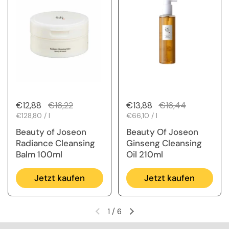
Regulärer Preis
€12,88
Sale-Preis
€16,22
Regulärer Preis
€13,88
Sale-Preis
€16,44
Stückpreis
€128,80 / l
Stückpreis
€66,10 / l
Beauty of Joseon
Beauty Of Joseon
Radiance Cleansing
Ginseng Cleansing
Balm 100ml
Oil 210ml
Jetzt kaufen
Jetzt kaufen
1
/
6
Vorherige Folie
Nächste Folie