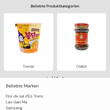
Beliebte Produktkategorien
Trends
Chilliöl
1
/
3
Vorherige Folie
Nächste Folie
Beliebte Marken
Flor de sal d'Es Trenc
Lao Gan Ma
Samyang