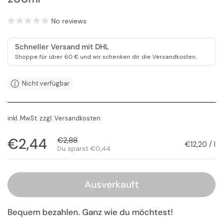
No reviews
Schneller Versand mit DHL
Shoppe für über 60 € und wir schenken dir die Versandkosten.
Nicht verfügbar
inkl. MwSt. zzgl.
Versandkosten
Regulärer Preis
€2,44
Sale-Preis
€2,88
Stückpreis
€12,20 / l
Du sparst €0,44
Ausverkauft
Bequem bezahlen. Ganz wie du möchtest!