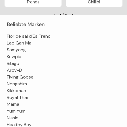
Trends
Chilliöl
1
/
3
Vorherige Folie
Nächste Folie
Beliebte Marken
Flor de sal d'Es Trenc
Lao Gan Ma
Samyang
Kewpie
Bibigo
Aroy-D
Flying Goose
Nongshim
Kikkoman
Royal Thai
Mama
Yum Yum
Nissin
Healthy Boy