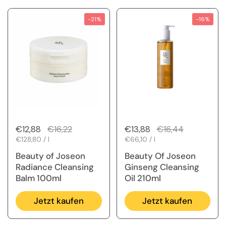
-21%
-16%
Regulärer Preis
€12,88
Sale-Preis
€16,22
Regulärer Preis
€13,88
Sale-Preis
€16,44
Stückpreis
€128,80 / l
Stückpreis
€66,10 / l
Beauty of Joseon
Beauty Of Joseon
Radiance Cleansing
Ginseng Cleansing
Balm 100ml
Oil 210ml
Jetzt kaufen
Jetzt kaufen