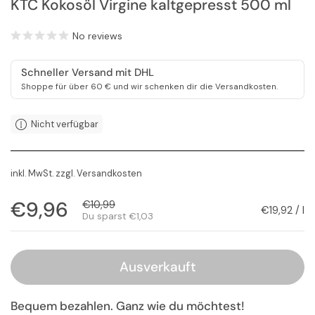
KTC Kokosöl Virgine kaltgepresst 500 ml
No reviews
Schneller Versand mit DHL
Shoppe für über 60 € und wir schenken dir die Versandkosten.
Nicht verfügbar
inkl. MwSt. zzgl.
Versandkosten
Regulärer Preis
€9,96
Sale-Preis
€10,99
Stückpreis
€19,92 / l
Du sparst €1,03
Ausverkauft
Bequem bezahlen. Ganz wie du möchtest!