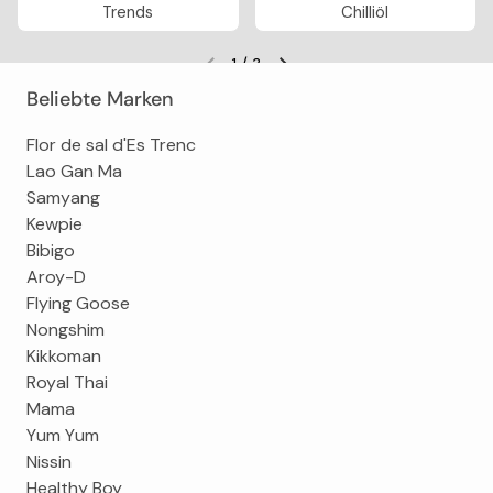
Trends
Chilliöl
1
/
3
Vorherige Folie
Nächste Folie
Beliebte Marken
Flor de sal d'Es Trenc
Lao Gan Ma
Samyang
Kewpie
Bibigo
Aroy-D
Flying Goose
Nongshim
Kikkoman
Royal Thai
Mama
Yum Yum
Nissin
Healthy Boy