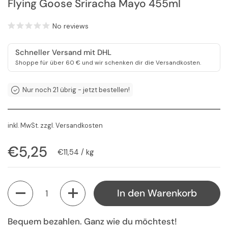
Flying Goose Sriracha Mayo 455ml
No reviews
Schneller Versand mit DHL
Shoppe für über 60 € und wir schenken dir die Versandkosten.
Nur noch 21 übrig - jetzt bestellen!
inkl. MwSt. zzgl.
Versandkosten
Regulärer Preis
€5,25
Stückpreis
€11,54 / kg
Anzahl
In den Warenkorb
Bequem bezahlen. Ganz wie du möchtest!