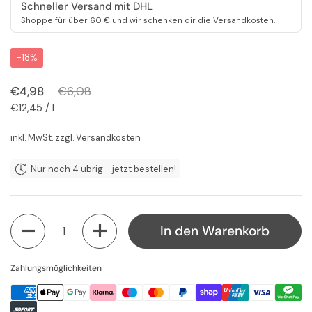
Schneller Versand mit DHL
Shoppe für über 60 € und wir schenken dir die Versandkosten.
-18%
Regulärer Preis
€4,98
Sale-Preis
€6,08
Stückpreis
€12,45 / l
inkl. MwSt. zzgl.
Versandkosten
Nur noch 4 übrig - jetzt bestellen!
Anzahl
In den Warenkorb
Zahlungsmöglichkeiten