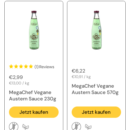
(1)
Reviews
Regulärer Preis
€6,22
Regulärer Preis
€2,99
Stückpreis
€10,91 / kg
Stückpreis
€13,00 / kg
MegaChef Vegane
MegaChef Vegane
Austern Sauce 570g
Austern Sauce 230g
Jetzt kaufen
Jetzt kaufen