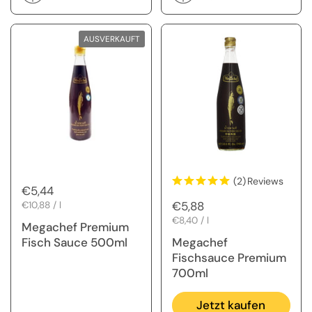
AUSVERKAUFT
(2)
Reviews
Regulärer Preis
€5,44
Regulärer Preis
€5,88
Stückpreis
€10,88 / l
Stückpreis
€8,40 / l
Megachef Premium
Fisch Sauce 500ml
Megachef
Fischsauce Premium
700ml
Jetzt kaufen