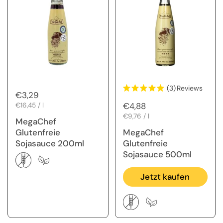
(3)
Reviews
Regulärer Preis
€3,29
Regulärer Preis
€4,88
Stückpreis
€16,45 / l
Stückpreis
€9,76 / l
MegaChef
Glutenfreie
MegaChef
Sojasauce 200ml
Glutenfreie
Sojasauce 500ml
Jetzt kaufen