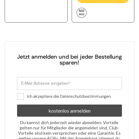
Jetzt anmelden und bei jeder Bestellung
sparen!
Ich akzeptiere die Datenschutzbestimmungen.
kostenlos anmelden
Du kannst
dich
jederzeit
wieder
abmelden
.
Vorteile
gelten
nur für
Mitglieder
die
angemeldet
sind
.
Club-
Vorteile
sind
kein
versprechen
oder
eine
Garantie
. Es
gelten
unsere
AGBs
.
Mit der
Anmeldung
stimmst
du